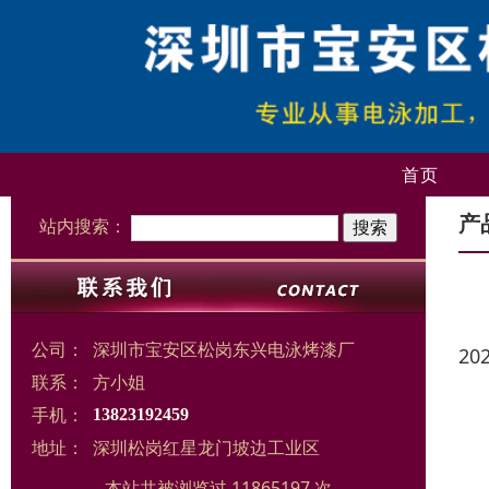
首页
产
站内搜索：
公司：
深圳市宝安区松岗东兴电泳烤漆厂
20
联系：
方小姐
手机：
13823192459
地址：
深圳松岗红星龙门坡边工业区
本站共被浏览过 11865197 次