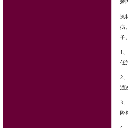
若
涂
病
子
1
低
2
通
3
降
4