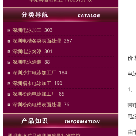
深圳电泳加工
303
深圳电槽各类表面处理
267
深圳电泳烤漆
301
价
深圳电泳涂装
88
深圳沙井电泳加工厂
184
电
深圳福永电泳加工
190
1
深圳松岗电泳加工厂
85
深圳松岗电槽表面处理
76
带
电
由
透明电泳成品检测与质量标准管控