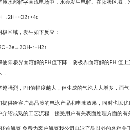
解质水溶解字直流电场中，水会发生电解。在阳极区域，
H→2H++O2↑+4c
阴极区域，发生如下反应：
2O+2e→2OH-↑+H2↑
解使阳极界面溶解的PH值下降，阴极界面溶解的PH 值
大，
解越强烈，PH值幅度越大，但生成的气泡大大增多，而
们提供给客户高品质的电泳产品和电泳效果，同时也以优
户介绍成熟的工艺流程，接受用户有关表面处理方面的有
、疑难解答 免费为客户解答我公司电泳产品以外的各种关