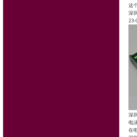
这
深
23-
深
电泳
在