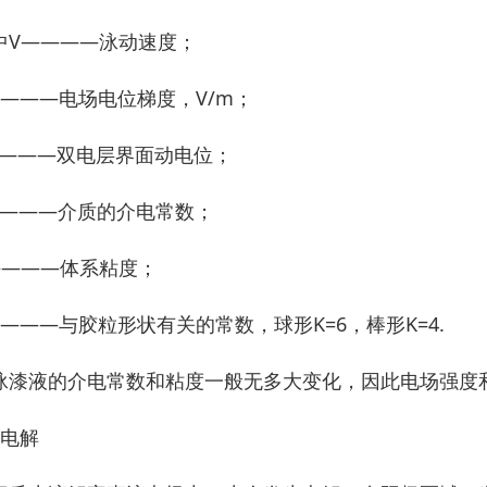
中V————泳动速度；
————电场电位梯度，V/m；
————双电层界面动电位；
————介质的介电常数；
————体系粘度；
————与胶粒形状有关的常数，球形K=6，棒形K=4.
泳漆液的介电常数和粘度一般无多大变化，因此电场强度
、电解