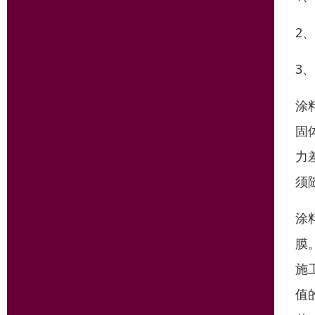
2
3
涂
固
力
须
涂
膜
施
值