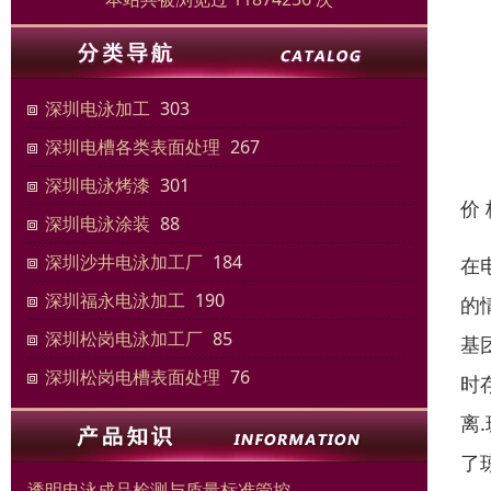
深圳电泳加工
303
深圳电槽各类表面处理
267
深圳电泳烤漆
301
价
深圳电泳涂装
88
深圳沙井电泳加工厂
184
在
深圳福永电泳加工
190
的
深圳松岗电泳加工厂
85
基
深圳松岗电槽表面处理
76
时
离
了
透明电泳成品检测与质量标准管控