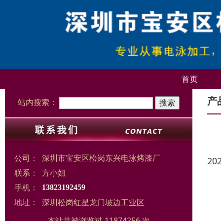
首页
产
站内搜索：
公司：
深圳市宝安区松岗东兴电泳烤漆厂
20
联系：
方小姐
手机：
13823192459
地址：
深圳松岗红星龙门坡边工业区
本站共被浏览过 11874256 次