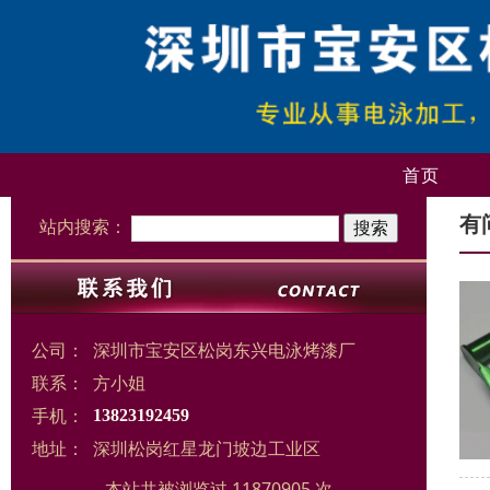
首页
有
站内搜索：
公司：
深圳市宝安区松岗东兴电泳烤漆厂
联系：
方小姐
手机：
13823192459
地址：
深圳松岗红星龙门坡边工业区
本站共被浏览过 11870905 次