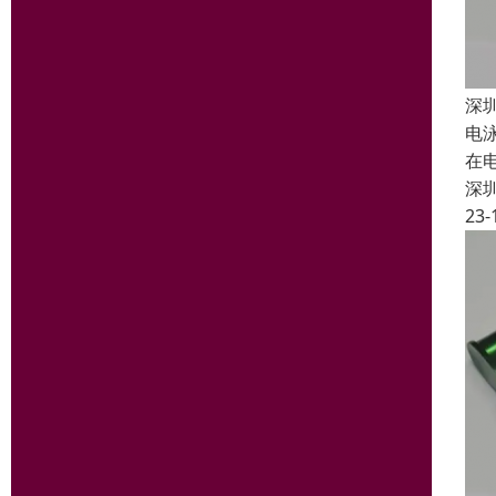
深
电泳
在
深
23-