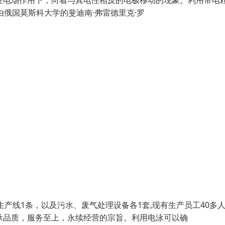
是带电颗粒在电场作用下，向着与其电性相反的电极移动的现象。利用带电
由俄国莫斯科大学的斐迪南·弗雷德里克·罗
光生产线1条，以及污水、废气处理设备各1套,现有生产员工40多
承品质，服务至上，永续经营的宗旨。利用电泳可以确