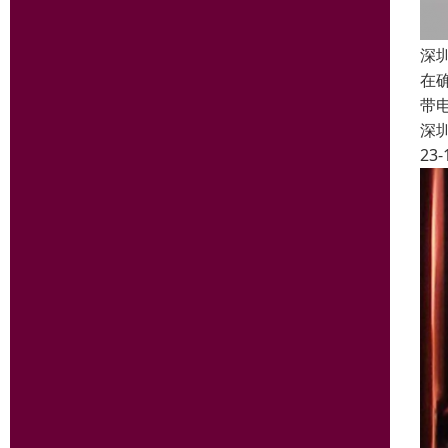
深
在
带
深
23-