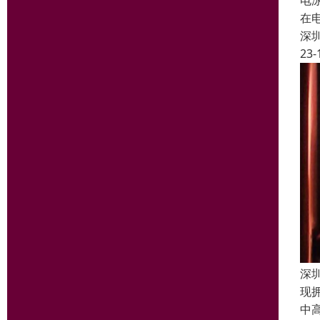
电泳
在
深
23-
深
现
中