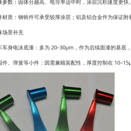
液参数：固体分越高、电导率适中时，涂层沉积速度更快
件材质：钢铁件可承受较厚涂层；铝及铝合金件为保证附着力
殊场景补充
车车身电泳底漆：多为 20–30μm，作为后续面漆的基底
固件、弹簧等小件：因需兼顾装配性，厚度控制在 10–1