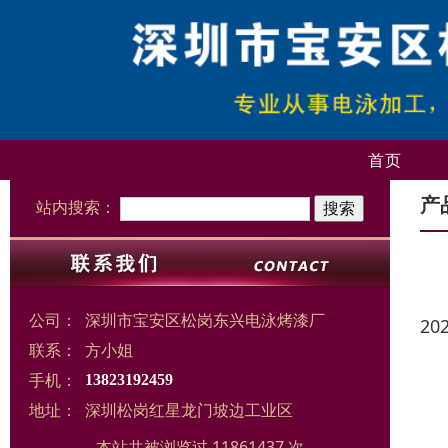
首页
产
站内搜索：
公司：
深圳市宝安区松岗东兴电泳烤漆厂
20
联系：
方小姐
手机：
13823192459
地址：
深圳松岗红星龙门坡边工业区
本站共被浏览过 11861437 次