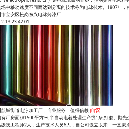
（electrophoresis, EP）是电泳现象的简称，指的
电场中移动速度不同而达到分离的技术称为电泳技术。1807年，
圳市宝安区松岗东兴电泳烤漆厂
12-13 23:42:01
面议
圳航城街道电泳加工厂，专业服务，值得信赖
拥有厂房面积1500平方米,半自动电着处理生产线1条,打磨、抛
高级技工程师2人，生产技术人员6人，自公司设立以来，一直秉