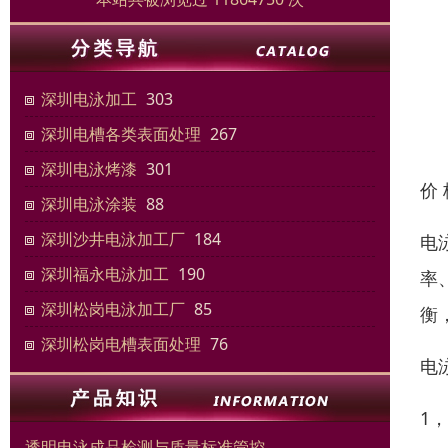
深圳电泳加工
303
深圳电槽各类表面处理
267
深圳电泳烤漆
301
价
深圳电泳涂装
88
深圳沙井电泳加工厂
184
电
深圳福永电泳加工
190
率
深圳松岗电泳加工厂
85
衡
深圳松岗电槽表面处理
76
电
1
透明电泳成品检测与质量标准管控