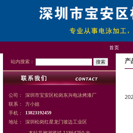
首页
产
站内搜索：
公司：
深圳市宝安区松岗东兴电泳烤漆厂
20
联系：
方小姐
手机：
13823192459
地址：
深圳松岗红星龙门坡边工业区
本站共被浏览过 11864750 次