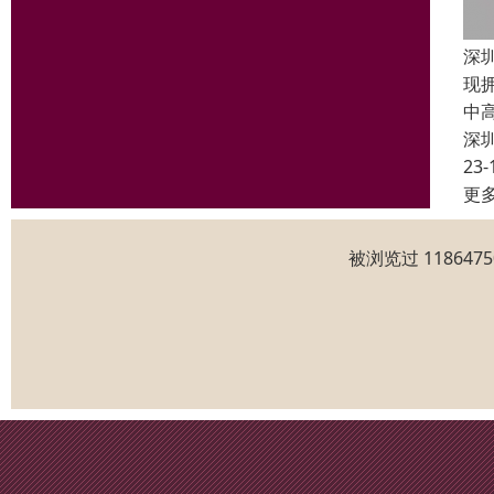
深
现
中
深
23-
更
被浏览过 11864