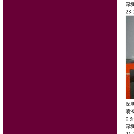
深
23-
深
喷
0
深
21-