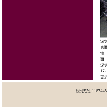
深
表
性
面
深
17-
更
被浏览过 11874