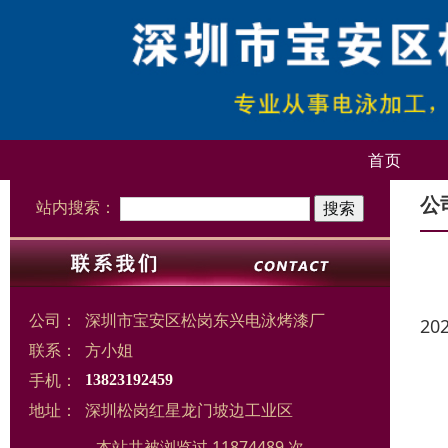
首页
公
站内搜索：
公司：
深圳市宝安区松岗东兴电泳烤漆厂
20
联系：
方小姐
手机：
13823192459
地址：
深圳松岗红星龙门坡边工业区
本站共被浏览过 11874489 次