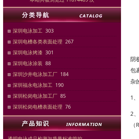
深圳电泳加工
303
深圳电槽各类表面处理
267
深圳电泳烤漆
301
阴
深圳电泳涂装
88
包
深圳沙井电泳加工厂
184
杂
深圳福永电泳加工
190
深圳松岗电泳加工厂
85
1
深圳松岗电槽表面处理
76
2
（
透明电泳成品检测与质量标准管控