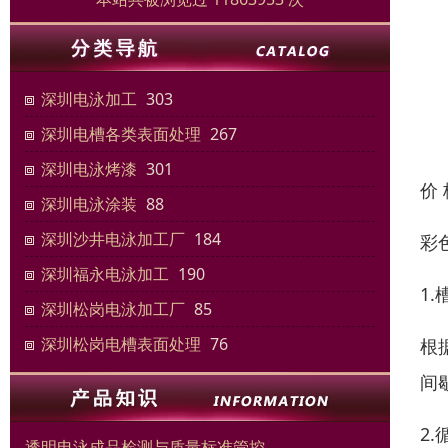
深圳电泳加工
303
深圳电槽各类表面处理
267
深圳电泳烤漆
301
价
深圳电泳涂装
88
深圳沙井电泳加工厂
184
彩
深圳福永电泳加工
190
1.
深圳松岗电泳加工厂
85
深圳松岗电槽表面处理
76
根
间
2
透明电泳成品检测与质量标准管控