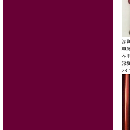
深
电泳
在
深
23-