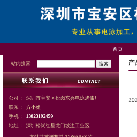
首页
产
站内搜索：
公司：
深圳市宝安区松岗东兴电泳烤漆厂
20
联系：
方小姐
手机：
13823192459
地址：
深圳松岗红星龙门坡边工业区
本站共被浏览过 11863953 次