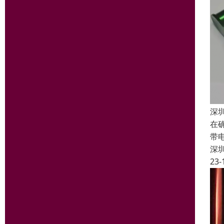
深
在
带
深
23-