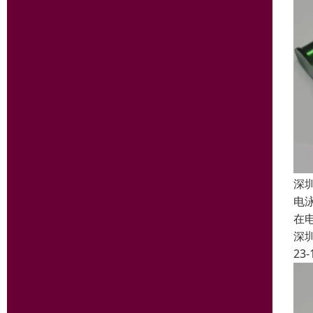
深
电泳
在
深
23-