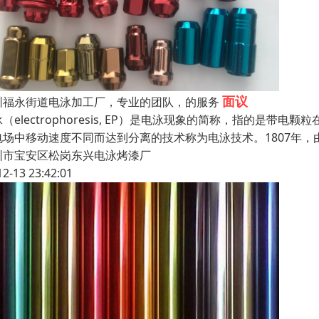
面议
圳福永街道电泳加工厂，专业的团队，的服务
（electrophoresis, EP）是电泳现象的简称，指的
电场中移动速度不同而达到分离的技术称为电泳技术。1807年，
圳市宝安区松岗东兴电泳烤漆厂
12-13 23:42:01