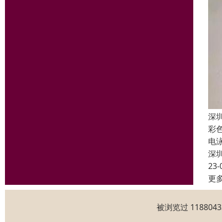
深
彩
电
深
23-
更
被浏览过 11880