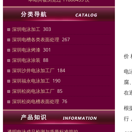
深圳电泳加工
303
深圳电槽各类表面处理
267
深圳电泳烤漆
301
价
深圳电泳涂装
88
深圳沙井电泳加工厂
184
电
深圳福永电泳加工
190
腐
深圳松岗电泳加工厂
85
在
深圳松岗电槽表面处理
76
根
行
透明电泳成品检测与质量标准管控