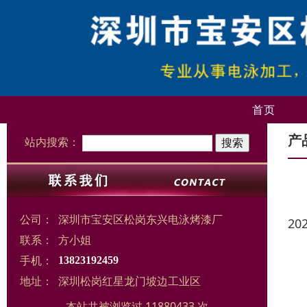
首页
产
站内搜索：
公司：
深圳市宝安区松岗东兴电泳烤漆厂
20
联系：
方小姐
手机：
13823192459
地址：
深圳松岗红星龙门坡边工业区
本站共被浏览过 11880433 次